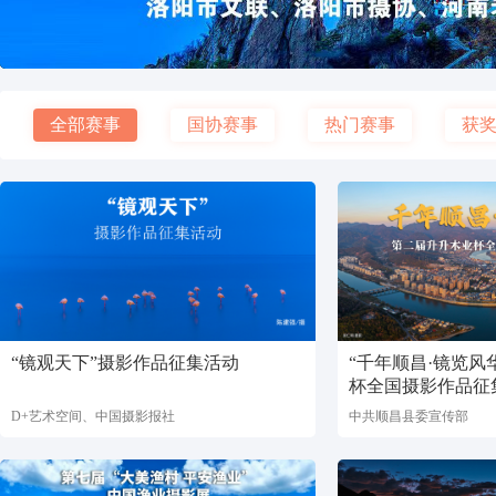
全部赛事
国协赛事
热门赛事
获
“镜观天下”摄影作品征集活动
“千年顺昌·镜览风
杯全国摄影作品征
D+艺术空间、中国摄影报社
中共顺昌县委宣传部